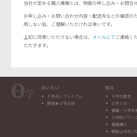
当社が定める個人情報とは、物販の申し込み・お問合
お申し込み・お問い合わせ内容・配送先などの確認の
用しない旨、ご理解いただければ幸いです。
上記に同意いただけない場合は、
メールにて
ご連絡く
ただきます。
占いたい
知る
０学占いプレミアム
０学の歴史
開祖★０学占術
０学とは…
書籍／０学手
０学的パワー
書籍購入
御射山令元プ